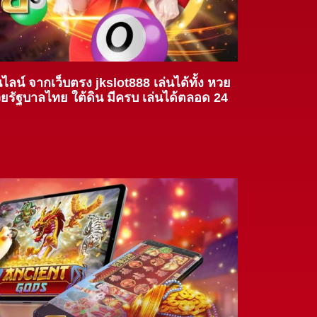
ลน์ จากเว็บตรง jkslot888 เล่นได้ทั้ง หวย
ยรัฐบาลไทย ใต้ดิน มีครบ เล่นได้ตลอด 24