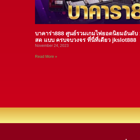
บาคาร่า888 ศูนย์รวมเกมไพ่ยอดนิยมอันดับ
สด แบบ ครบจบวงจร ที่นี่ที่เดียว jkslot888
November 24, 2023
Read More »