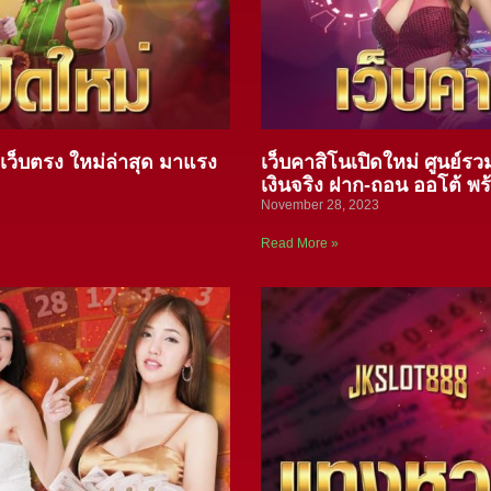
เว็บตรง ใหม่ล่าสุด มาแรง
เว็บคาสิโนเปิดใหม่ ศูนย์ร
เงินจริง ฝาก-ถอน ออโต้ พร
November 28, 2023
Read More »