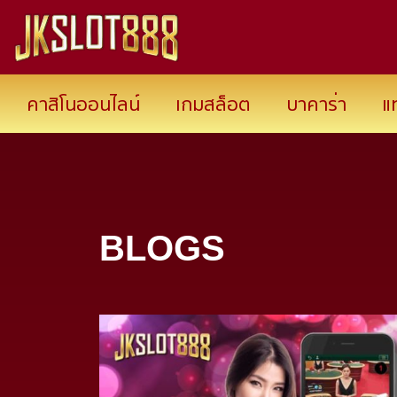
คาสิโนออนไลน์
เกมสล็อต
บาคาร่า
แ
BLOGS