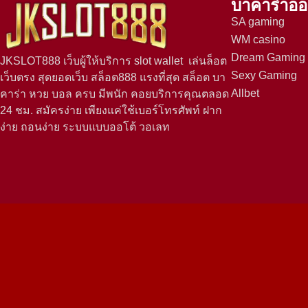
บาคาร่าออ
SA gaming
WM casino
Dream Gaming
JKSLOT888 เว็บผู้ให้บริการ slot wallet เล่นล็อต
Sexy Gaming
เว็บตรง สุดยอดเว็บ สล็อต888 แรงที่สุด สล็อต บา
Allbet
คาร่า หวย บอล ครบ มีพนัก คอยบริการคุณตลอด
24 ชม. สมัครง่าย เพียงแค่ใช้เบอร์โทรศัพท์ ฝาก
ง่าย ถอนง่าย ระบบแบบออโต้ วอเลท