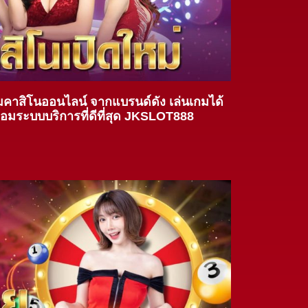
วมคาสิโนออนไลน์ จากแบรนด์ดัง เล่นเกมได้
้อมระบบบริการที่ดีที่สุด JKSLOT888