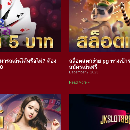
ามารถเล่นได้หรือไม่? ต้อง
สล็อตแตกง่าย pg ทางเข้าร
88
สมัครเล่นฟรี
December 2, 2023
Read More »