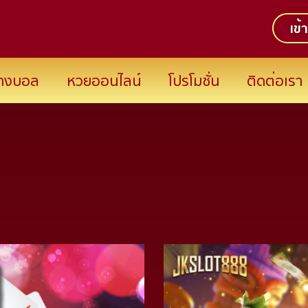
เข้
ทงบอล
หวยออนไลน์
โปรโมชั่น
ติดต่อเรา