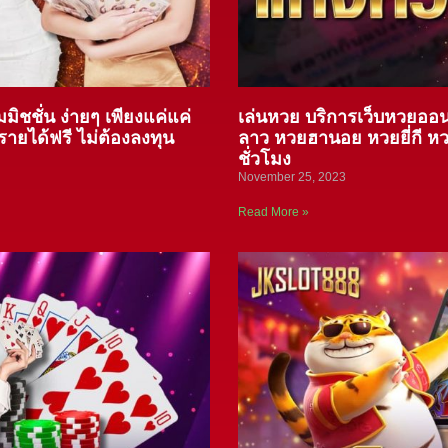
ิชชั่น ง่ายๆ เพียงแค่แค่
เล่นหวย บริการเว็บหวยออนไ
รายได้ฟรี ไม่ต้องลงทุน
ลาว หวยฮานอย หวยยี่กี หว
ชั่วโมง
November 25, 2023
Read More »