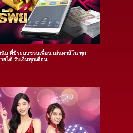
บพนัน ที่มีระบบชวนเพื่อน เล่นคาสิโน ทุก
ยได้ รับเงินทุกเดือน