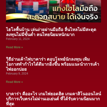
ไฮโลพื้นบ้าน เล่นง่ายผ่านมือถือ ลื่นไหลไม่มีสะดุด
ลงทุนไม่มีขั้นต่ำ คนไทยนิยมหนักมาก
February 11, 2024
Read More »
วิธีอ่านเค้าไพ่บาคาร่า ตอบโจทย์นักลงทุน เพิ่ม
โอกาสทำกำไรได้ดีมากยิ่งขึ้น พร้อมแนะนำการเค้า
ไพ่ออกบ่อย
February 9, 2024
Read More »
บาคาร่า คืออะไร เกมไพ่ยอดฮิต เกมคาสิโนออนไลน์
บริการเว็บตรงไม่ผ่านเอเย่นต์ ที่ได้รับความนิยมมาก
ที่สุด