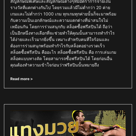
สัญลักษณ์พิเศษและสัญลักษณ์ต่างๆที่มีอัตราการจ่ายเงิน
รางวัลที่แตกต่างกันไป โดยรวมแล้วมีไม่ต่ำกว่า 20 ค่าย
เกมและไม่ต่ำกว่า 1000 เกม ทุกเกมทุกค่ายนั้นก็จะมาพร้อม
กับความเป็นเอกลักษณ์และความแตกต่างที่น่าสนใจไม่
เหมือนกัน โดยการร่วมสนุกกับ สล็อตซื้อฟรีสปินได้ ถือว่า
เป็นอีกหนึ่งทางเลือกที่จะช่วยทำให้คุณนั้นสามารถทำกำไร
ได้ง่ายและเร็วมากยิ่งขึ้น เหมาะสำหรับคนที่ใจร้อนและ
ต้องการร่วมสนุกพร้อมทำกำไรกับสล็อตอย่างรวดเร็ว
สล็อตซื้อฟรีสปิน คืออะไร สล็อตซื้อฟรีสปิน คือ การเล่นเกม
สล็อตแบบทางลัด โดยสามารถซื้อฟรีสปินได้ โดยก่อนอื่น
คุณต้องทำความเข้าใจก่อนว่าฟรีสปินนั้นหมายถึง
Read more >