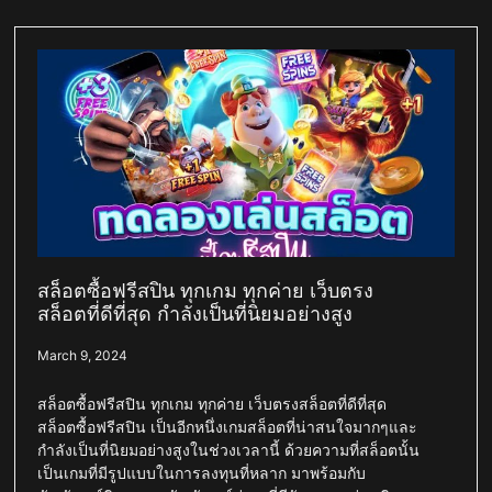
สล็อตซื้อฟรีสปิน ทุกเกม ทุกค่าย เว็บตรง
สล็อตที่ดีที่สุด กำลังเป็นที่นิยมอย่างสูง
March 9, 2024
สล็อตซื้อฟรีสปิน ทุกเกม ทุกค่าย เว็บตรงสล็อตที่ดีที่สุด
สล็อตซื้อฟรีสปิน เป็นอีกหนึ่งเกมสล็อตที่น่าสนใจมากๆและ
กำลังเป็นที่นิยมอย่างสูงในช่วงเวลานี้ ด้วยความที่สล็อตนั้น
เป็นเกมที่มีรูปแบบในการลงทุนที่หลาก มาพร้อมกับ