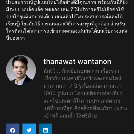
ประสบการณ์รูปแบบใหม่ได้อย่างดีมีคุณภาพ พร้อมกันนี้ก็ยัง
มีระบบ แบล็คแจ็ค ทดลอง เล่น ที่ให้บริการฟรีไม่เสียค่าใช้
จ่ายใดๆแม้แต่บาทเดียว เล่นแล้วได้ไงประสบการณ์และได้
เรียนรู้เกี่ยวกับวิธีการเล่นและวิธีการลงทุนที่ถูกต้อง สำหรับ
ใครที่สนใจก็สามารถเข้ามาทดลองเล่นกันได้บนเว็บตรงแห่ง
นี้ของเรา
thanawat wantanon
นักรีวิว, นักเขียนบทความ เรื่องราว
เกี่ยวกับ เกมคาสิโนจริงและออนไลน์
มามากกว่า 7 ปี รู้เรื่องสล็อตมากกว่า
1000 รูปแบบ โดยปกติชอบท่องเที่ยว
และไปเล่นคาสิโนตามประเทศต่างๆ
แต่ที่ชอบที่สุด คือสล็อตที่อเมริกา เพราะ
เข้าฟรี แถมน้ำให้ฟรีด้วย