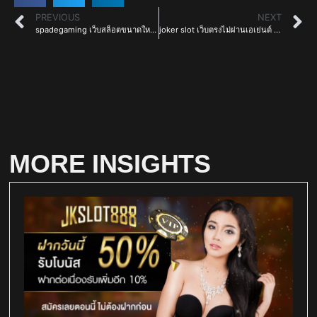
PREVIOUS
NEXT
spadegaming เว็บสล็อตขนาดใหญ่ รวมเกมสล็อตทุกค่าย ฝากถอนออโต้ รวมเกมสล็อตทุกค่าย บนเว็บ JKSLOT888
joker slot เว็บตรงไม่ผ่านเอเย่นต์ ไม่มีขั้นต่ำ ระบบใหม่ ฝากถอนรวดเร็ว ที่สุด รวมเกมสล็อตแตกง่ายได้เงินจริง บนเว็บ JKSLOT888 สมัครฟรี
MORE INSIGHTS