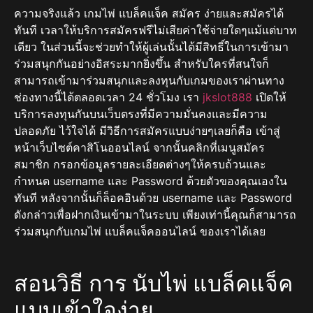
ความจริงแล้ว เกมไพ่ แบล็คแจ็ค สมัคร ง่ายและสมัครได้
ทันที เวลาให้บริการสมัครฟรีไม่เสียค่าใช้จ่ายใดๆแม้แต่บาท
เดียว ในส่วนนี้จะช่วยทำให้ผู้เล่นนั้นได้มีสิทธิ์ในการเข้ามา
ร่วมสนุกกันอย่างอิสระมากยิ่งขึ้น สำหรับใครที่สนใจก็
สามารถเข้ามาร่วมสนุกและลงทุนกับเกมของเราผ่านทาง
ช่องทางนี้ได้ตลอดเวลา 24 ชั่วโมง เรา
jkslot888
เปิดให้
บริการลงทุนกันบนเว็บตรงที่มีความมั่นคงและมีความ
ปลอดภัย ไว้ใจได้ มีวิธีการสมัครแบบง่ายๆเลยก็คือ เข้าสู่
หน้าเว็บไซต์คาสิโนออนไลน์ จากนั้นคลิกที่เมนูสมัคร
สมาชิก กรอกข้อมูลรายละเอียดต่างๆให้ครบถ้วนและ
กำหนด username และ Password ด้วยตัวของคุณเองใน
ทันที หลังจากนั้นก็ล็อคอินด้วย username และ Password
ดังกล่าวเพื่อฝากเงินเข้ามาในระบบ เพียงเท่านี้คุณก็สามารถ
ร่วมสนุกกับเกมไพ่ แบล็คแจ็คออนไลน์ ของเราได้เลย
สอนวิธี การ นับไพ่ แบล็คแจ็ค
แบบเข้าใจง่าย