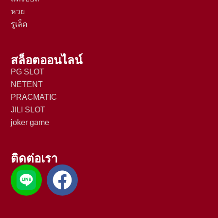
หวย
รูเล็ต
สล็อตออนไลน์
PG SLOT
NETENT
PRACMATIC
JILI SLOT
joker game
ติดต่อเรา