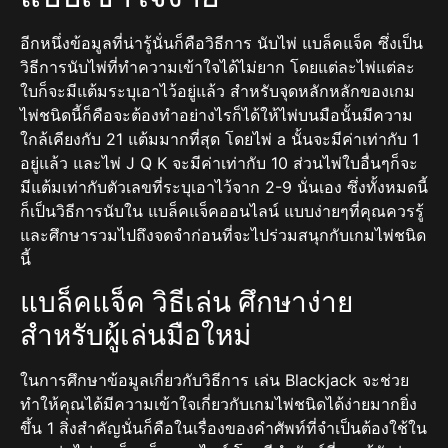
อีกหนึ่งข้อมูลที่น่ารู้นั่นก็คือวิธีการ นับไพ่ แบล็คแจ็ค ซึ่งเป็น
วิธีการนับไพ่ที่ทำความเข้าใจได้ไม่ยาก โดยแต่ละไพ่แต่ละ
ใบก็จะมีแต้มระบุเอาไว้อยู่แล้ว สำหรับจุดหลักหลักของเกม
ไพ่ชนิดนี้ก็คือจะต้องทำอย่างไรก็ได้ให้ไพ่บนมือนั้นมีความ
ใกล้เคียงกับ 21 แต้มมากที่สุด โดยไพ่ a นั้นจะมีค่าเท่ากับ 1
อยู่แล้ว และไพ่ J Q K จะมีค่าเท่ากับ 10 ส่วนไพ่ใบอื่นๆก็จะ
มีแต้มเท่ากับตัวเลขที่ระบุเอาไว้จาก 2-9 นั่นเอง ซึ่งทั้งหมดนี้
ก็เป็นวิธีการนับใน แบล็คแจ็คออนไลน์ แบบง่ายๆที่คุณควรรู้
และศึกษารวมไปถึงจดจำก่อนที่จะไปร่วมสนุกกับเกมไพ่ชนิด
นี้
แบล็คแจ็ค วิธีเล่น ศึกษาง่าย
สำหรับผู้เล่นมือใหม่
ในการศึกษาข้อมูลเกี่ยวกับวิธีการ เล่น Blackjack จะช่วย
ทำให้คุณได้มีความเข้าใจเกี่ยวกับเกมไพ่ชนิดได้ง่ายมากยิ่ง
ขึ้น 1 สิ่งสำคัญนั่นก็คือในเรื่องของคำศัพท์ที่จำเป็นต้องใช้ใน