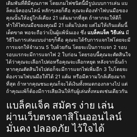
เดิมพันที่ดีมีคุณภาพ โดยเกมไพ่ชนิดนี้มีรูปแบบการเล่น แบ
ล็คแจ็คออนไลน์ หลักๆเลยก็คือ คุณจะต้องทำไพ่บนมือของ
คุณนั้นให้อยู่ใกล้เคียง 21 แต้มมากที่สุด ถ้าหากจะให้ดีก็
ทำให้ไพ่บนมือของคุณมี 21 แต้มไปเลย แต่ไม่ให้เกินแต้มนี้
เด็ดขาด พอจะถือว่าเป็นผู้แพ้นั่นเอง ซึ่ง
แบล็คแจ็ค วิธีเล่น
มี
วิธีในการเล่นแบบง่ายๆก็คือ คุณจะได้รับการแจกไพ่โดยจะมี
การแจกให้จำนวน 5 ใบด้วยกัน โดยจะเป็นการแจก 2 รอบ
รอบแรกจะมีการแจกไพ่ 2 ใบก่อน โดยรอบนี้คุณจะตัดสินใจ
ได้ว่าคุณจะเลือกไปต่อหรือคุณจะเลือกหยุด หลังจากนั้นถ้า
หากคุณตัดสินใจไปต่อก็จะมีการแจกไพ่เพิ่มอีก 3 ใบโดยจะ
ต้องรวมไพ่บนมือให้ได้ 21 แต้ม หรือมีความใกล้เคียงมาก
ที่สุด ถ้าหากคุณชนะคุณก็จะได้เงินทั้งหมดกองกลางไป แต่
ถ้าคุณแพ้ก็ต้องมีการเสียเงินให้กับผู้เล่นทั้งหมดเช่นเดียวกัน
แบล็คแจ็ค สมัคร ง่าย เล่น
ผ่านเว็บตรงคาสิโนออนไลน์
มั่นคง ปลอดภัย ไว้ใจได้