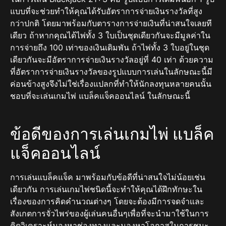
แบบที่จะช่วยทำให้คุณได้รับอัตราการจ่ายเงินรางวัลที่สูง
กว่าปกติ โดยมาพร้อมกับตารางการจ่ายเงินที่น่าสนใจเลยที
เดียว ถ้าหากคุณได้ไพ่ทั้ง 3 ใบเป็นชุดเดียวกันจะมีมูลค่าใน
การจ่ายถึง 100 เท่าของเงินเดิมพัน ถ้าไพ่ทั้ง 3 ใบอยู่ในชุด
เดียวกันจะมีอัตราการจ่ายเงินรางวัลอยู่ที่ 40 เท่า ด้วยความ
ที่อัตราการจ่ายเงินรางวัลของรูปแบบการเล่นในลักษณะนี้มี
ค่อนข้างสูงจึงไม่ใช่เรื่องแปลกที่ทำให้นักลงทุนหลายคนนั้น
ชอบที่จะเล่นเกมไพ่ แบล็คแจ็คออนไลน์ ในลักษณะนี้
ข้อดีของการเล่นเกมไพ่ แบล็ค
แจ็คออนไลน์
การเล่นแบล็คแจ็ค มาพร้อมกับข้อดีที่น่าสนใจไม่น้อยเช่น
เดียวกัน การเล่นเกมไพ่ชนิดนี้จะทำให้คุณได้ฝึกทักษะใน
เรื่องของการคิดคำนวณต่างๆ โดยจะต้องมีการจดจำและ
สังเกตการจั่วไพร่ของผู้เล่นคนอื่นๆเพื่อที่จะนำมาใช้ในการ
คิดวิเคราะห์มองหาช่องทางและมองหาโอกาสในการชนะ