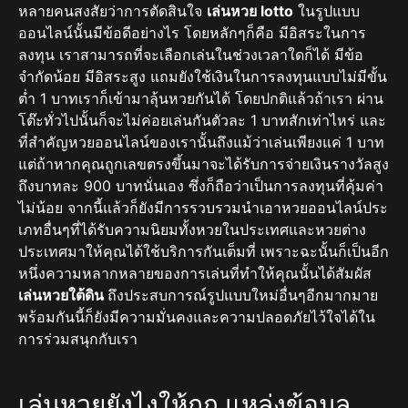
หลายคนสงสัยว่าการตัดสินใจ
เล่นหวย lotto
ในรูปแบบ
ออนไลน์นั้นมีข้อดีอย่างไร โดยหลักๆก็คือ มีอิสระในการ
ลงทุน เราสามารถที่จะเลือกเล่นในช่วงเวลาใดก็ได้ มีข้อ
จำกัดน้อย มีอิสระสูง แถมยังใช้เงินในการลงทุนแบบไม่มีขั้น
ต่ำ 1 บาทเราก็เข้ามาลุ้นหวยกันได้ โดยปกติแล้วถ้าเรา ผ่าน
โต๊ะทั่วไปนั้นก็จะไม่ค่อยเล่นกันตัวละ 1 บาทสักเท่าไหร่ และ
ที่สำคัญหวยออนไลน์ของเรานั้นถึงแม้ว่าเล่นเพียงแค่ 1 บาท
แต่ถ้าหากคุณถูกเลขตรงขึ้นมาจะได้รับการจ่ายเงินรางวัลสูง
ถึงบาทละ 900 บาทนั่นเอง ซึ่งก็ถือว่าเป็นการลงทุนที่คุ้มค่า
ไม่น้อย จากนี้แล้วก็ยังมีการรวบรวมนำเอาหวยออนไลน์ประ
เภทอื่นๆที่ได้รับความนิยมทั้งหวยในประเทศและหวยต่าง
ประเทศมาให้คุณได้ใช้บริการกันเต็มที่ เพราะฉะนั้นก็เป็นอีก
หนึ่งความหลากหลายของการเล่นที่ทำให้คุณนั้นได้สัมผัส
เล่นหวยใต้ดิน
ถึงประสบการณ์รูปแบบใหม่อื่นๆอีกมากมาย
พร้อมกันนี้ก็ยังมีความมั่นคงและความปลอดภัยไว้ใจได้ใน
การร่วมสนุกกับเรา
เล่นหวยยังไงให้ถูก แหล่งข้อมูล