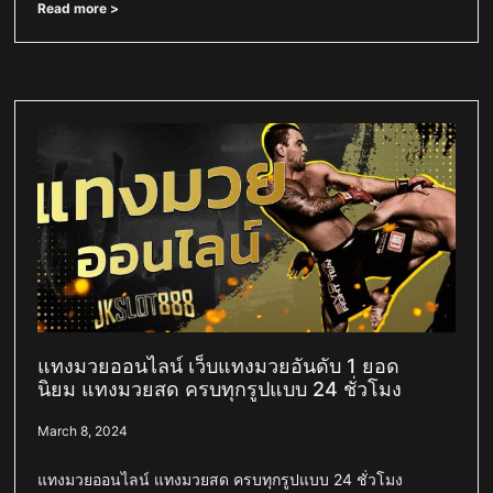
Read more >
แทงมวยออนไลน์ เว็บแทงมวยอันดับ 1 ยอด
นิยม แทงมวยสด ครบทุกรูปแบบ 24 ชั่วโมง
March 8, 2024
แทงมวยออนไลน์ แทงมวยสด ครบทุกรูปแบบ 24 ชั่วโมง