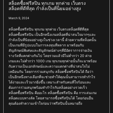
สล็อตซื้อฟรีสปิน ทุกเกม ทุกค่าย เว็บตรง
สล็อตที่ดีที่สุด กำลังเป็นที่นิยมอย่างสูง
March 9, 2024
สล็อตซื้อฟรีสปิน ทุกเกม ทุกค่าย เว็บตรงสล็อตที่ดีที่สุด
สล็อตซื้อฟรีสปิน เป็นอีกหนึ่งเกมสล็อตที่น่าสนใจมากๆและ
กำลังเป็นที่นิยมอย่างสูงในช่วงเวลานี้ ด้วยความที่สล็อตนั้น
เป็นเกมที่มีรูปแบบในการลงทุนที่หลาก มาพร้อมกับ
สัญลักษณ์พิเศษและสัญลักษณ์ต่างๆที่มีอัตราการจ่ายเงิน
รางวัลที่แตกต่างกันไป โดยรวมแล้วมีไม่ต่ำกว่า 20 ค่าย
เกมและไม่ต่ำกว่า 1000 เกม ทุกเกมทุกค่ายนั้นก็จะมาพร้อม
กับความเป็นเอกลักษณ์และความแตกต่างที่น่าสนใจไม่
เหมือนกัน โดยการร่วมสนุกกับ สล็อตซื้อฟรีสปินได้ ถือว่า
เป็นอีกหนึ่งทางเลือกที่จะช่วยทำให้คุณนั้นสามารถทำกำไร
ได้ง่ายและเร็วมากยิ่งขึ้น เหมาะสำหรับคนที่ใจร้อนและ
ต้องการร่วมสนุกพร้อมทำกำไรกับสล็อตอย่างรวดเร็ว
สล็อตซื้อฟรีสปิน คืออะไร สล็อตซื้อฟรีสปิน คือ การเล่นเกม
สล็อตแบบทางลัด โดยสามารถซื้อฟรีสปินได้ โดยก่อนอื่น
คุณต้องทำความเข้าใจก่อนว่าฟรีสปินนั้นหมายถึง