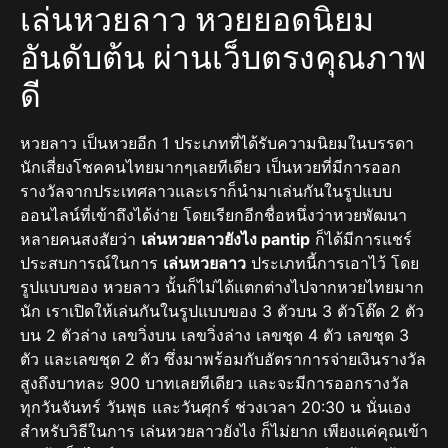
เล่นหวยลาว หวยยอดนิยม
อันดับต้น ผ่านเว็บตรงคุณภาพ
ดี
หวยลาว เป็นหวยอีก 1 ประเภทที่ได้รับความนิยมในบรรดา
นักเสี่ยงโชคคนไทยมากๆเลยทีเดียว เป็นหวยที่มีการออก
รางวัลจากประเทศลาวและเราก็นำมาเล่นกันในรูปแบบ
ออนไลน์ที่เข้าถึงได้ง่าย โดยเรียกอีกชื่อหนึ่งว่าหวยพัฒนา
หลายคนสงสัยว่า
เล่นหวยลาวยังไง pantip
ก็ได้มีการแชร์
ประสบการณ์ในการ
เล่นหวยลาว
ประเภทนี้การเอาไว้ โดย
รูปแบบของ หวยลาว นั้นก็ไม่ได้แตกต่างไปจากหวยไทยมาก
นัก เราเปิดให้เล่นกันในรูปแบบของ 3 ตัวบน 3 ตัวโต๊ด 2 ตัว
บน 2 ตัวล่าง เลขวิ่งบน เลขวิ่งล่าง เลขชุด 4 ตัว เลขชุด 3
ตัว และเลขชุด 2 ตัว ซึ่งมาพร้อมกับอัตราการจ่ายเงินรางวัล
สูงถึงบาทละ 900 บาทเลยทีเดียว และจะมีการออกรางวัล
ทุกวันจันทร์ วันพุธ และวันศุกร์ ช่วงเวลา 20:30 น นั่นเอง
สำหรับวิธีในการ เล่นหวยลาวยังไง ก็ไม่ยาก เพียงแค่คุณเข้า