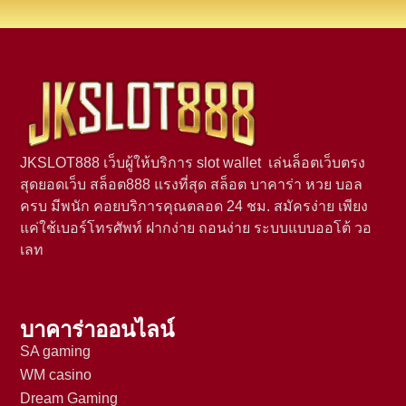
JKSLOT888 เว็บผู้ให้บริการ slot wallet เล่นล็อตเว็บตรง
สุดยอดเว็บ สล็อต888 แรงที่สุด สล็อต บาคาร่า หวย บอล
ครบ มีพนัก คอยบริการคุณตลอด 24 ชม. สมัครง่าย เพียง
แค่ใช้เบอร์โทรศัพท์ ฝากง่าย ถอนง่าย ระบบแบบออโต้ วอ
เลท
บาคาร่าออนไลน์
SA gaming
WM casino
Dream Gaming