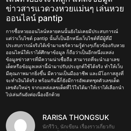
ข่าวสารแวดวงหวยแม่นๆ เล่นหวย
ออนไลน์ pantip
การซื้อหวยออนไลน์หลายคนนั้นยังไม่เคยมีประสบการณ์
แต่ว่าเว็บไซต์ pantip นั้นก็เป็นอีกหนึ่งเว็บไซต์ที่มีผู้ที่มี
ประสบการณ์จริงได้เข้ามาแชร์ความรู้ต่างๆเกี่ยวข้องกับหวย
ออนไลน์ให้เราได้ศึกษาข้อมูล ก็ถือว่าเป็นอีกหนึ่งแหล่ง
ข้อมูลข่าวสารที่มีความน่าเชื่อถือ สามารถที่จะนำเอาเลข
เด็ดหรือข้อมูลเหล่านี้นำมาปรับประยุกต์ใช้ได้จริง ทำให้เว็บ
มีคุณภาพมากยิ่งขึ้น มีความเป็นมืออาชีพ และมีโอกาสสูงที่
จะทำเงินได้จริง พร้อมกันนี้ก็ยังมีการอัพเดทชุดตัวเลขเด็ด
เลขดังใหม่ๆ จากแหล่งเลขเด็ดที่ไว้ใจได้มาให้เราได้เลือกนำ
ไปเล่นกันยังต่อเนื่องอีกด้วย
RARISA THONGSUK
นักรีวิว, นักเขียน เรื่องราวเกี่ยวกับ