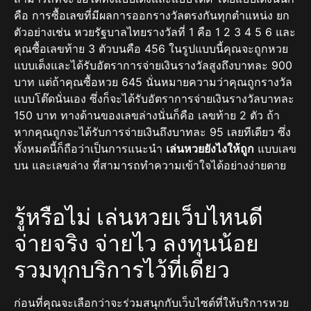
คือ การซื้อเลขที่มีผลการออกรางวัลตรงกันทุกตำแหน่ง ยก
ตัวอย่างเช่น หวยรัฐบาลไทยรางวัลที่ 1 คือ 1 2 3 4 5 6 และ
คุณซื้อเลขท้าย 3 ตัวบนคือ 456 ในรูปแบบนี้คุณจะถูกหวย
แบบเต็งและได้รับอัตราการจ่ายเงินรางวัลสูงถึงบาทละ 900
บาท แต่ถ้าคุณซื้อหวย 645 นั่นหมายความว่าคุณถูกรางวัล
แบบโต๊ดนั่นเอง ซึ่งก็จะได้รับอัตราการจ่ายเงินรางวัลบาทละ
150 บาท ทางด้านของเลขล่างนั่นก็คือ เลขท้าย 2 ตัว ถ้า
หากคุณถูกจะได้รับการจ่ายเงินถึงบาทละ 95 เลยทีเดียว ซึ่ง
ทั้งหมดนี้ก็ถือว่าเป็นการแนะนำ
เล่นหวยยังไงให้ถูก
แบบเลข
บน และเลขล่าง ที่สามารถทำความเข้าใจได้อย่างง่ายดาย
รู้หรือไม่ เล่นหวยเว็บไหนดี
จ่ายจริง จ่ายไว ลงทุนน้อย
รวมทุกบริการไว้ที่เดียว
ก่อนที่คุณจะเลือกว่าจะร่วมสนุกกับเว็บไซต์ที่ให้บริการหวย