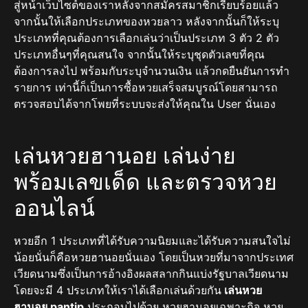
สู่หน้าเว็บไซต์ของเราหลังจากสมัครสมาชิกเรียบร้อยแล้ว
จากนั้นให้เลือกประเภทของหวยลาว หลังจากนั้นก็ให้ระบุ
ประเภทที่คุณต้องการเลือกเล่นว่าเป็นประเภท 3 ตัว 2 ตัว
ประเภทอื่นๆที่คุณสนใจ จากนั้นให้ระบุชุดตัวเลขที่คุณ
ต้องการลงไป พร้อมกับระบุจำนวนเงิน แล้วกดยืนยันการทำ
รายการ เท่านี้ก็เป็นการซื้อหวยเสร็จสมบูรณ์โดยสามารถ
ตรวจสอบได้จากโพยที่ระบบจะส่งให้คุณใน User นั่นเอง
เล่นหวยฮานอย เล่นง่าย
พร้อมเลขเด็ด และตรวจหวย
ออนไลน์
หวยอีก 1 ประเภทที่ได้รับความนิยมและได้รับความสนใจไม่
น้อยนั่นก็คือหวยฮานอยนั่นเอง โดยเป็นหวยที่มาจากประเทศ
เวียดนามซึ่งเป็นการอ้างอิงผลสลากกินแบ่งรัฐบาลเวียดนาม
โดยจะมี 4 ประเภทให้เราได้เลือกเล่นด้วยกัน
เล่นหวย
ฮานอย pantip
ประกอบไปด้วย หวยฮานอยเฉพาะกิจ หวย