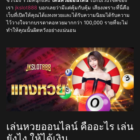
ชั่วโมง ร่วมสนุกและ
เล่นหวยออนไลน์
ไปกับเว็บไซต์ของ
เรา
jkslot888
บอกเลยว่ามีแต่คุ้มกับคุ้ม เสียงเพราะที่นี่คือ
เว็บที่เปิดให้คุณได้แทงหวยและได้รับความนิยมได้รับความ
ไว้วางใจจากบรรดาคอหวยมากกว่า 100,000 รายที่จะไม่
ทำให้คุณนั้นผิดหวังอย่างแน่นอน
เล่นหวยออนไลน์ คืออะไร เล่น
ยังไง ให้ได้เงิน