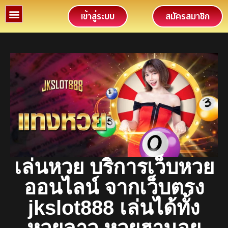
เข้าสู่ระบบ
สมัครสมาชิก
เล่นหวย บริการเว็บหวย
ออนไลน์ จากเว็บตรง
jkslot888 เล่นได้ทั้ง