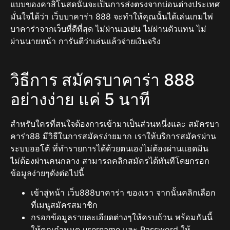
แบบของคาสิโนสดนั้นจะเป็นการส่งตรงจากบ่อนต่างประเทศ
มั่นใจได้ว่า เว็บบาคาร่า 888 จะทำให้คุณนั้นได้เล่นเกมไพ่
บาคาร่าจากเว็บที่ดีที่สุด ไม่ผ่านเอเย่น ไม่ผ่านตัวแทน ไม่
ผ่านนายหน้า การันตีว่าเล่นแล้วจ่ายเงินจริง
วิธีการ สมัครบาคาร่า 888
อย่างง่าย แค่ 5 นาที
สำหรับใครที่สนใจต้องการเข้ามาเป็นส่วนหนึ่งและ สมัครบา
คาร่า88 มีวิธีในการสมัครง่ายมาก เราให้บริการสมัครผ่าน
ระบบออโต้ ที่ทำรายการได้ด้วยตนเองไม่ต้องผ่านแอดมิน
ไม่ต้องผ่านคนกลาง สามารถคลิกสมัครได้ทันทีโดยกรอก
ข้อมูลง่ายๆดังต่อไปนี้
เข้าสู่หน้า เว็บ888บาคาร่า ของเรา จากนั้นคลิกเลือก
ที่เมนูสมัครสมาชิก
กรอกข้อมูลรายละเอียดต่างๆให้ครบถ้วน พร้อมกันนี้
ให้คุณกำหนด username และ Password ให้