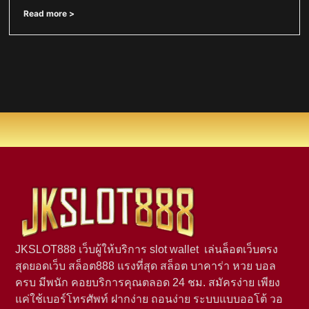
Read more >
JKSLOT888 เว็บผู้ให้บริการ slot wallet เล่นล็อตเว็บตรง
สุดยอดเว็บ สล็อต888 แรงที่สุด สล็อต บาคาร่า หวย บอล
ครบ มีพนัก คอยบริการคุณตลอด 24 ชม. สมัครง่าย เพียง
แค่ใช้เบอร์โทรศัพท์ ฝากง่าย ถอนง่าย ระบบแบบออโต้ วอ