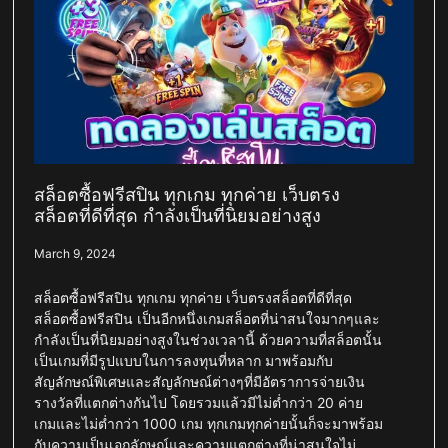
สล็อตซื้อฟรีสปิน ทุกเกม ทุกค่าย เว็บตรง
สล็อตที่ดีที่สุด กำลังเป็นที่นิยมอย่างสูง
March 9, 2024
สล็อตซื้อฟรีสปิน ทุกเกม ทุกค่าย เว็บตรงสล็อตที่ดีที่สุด
สล็อตซื้อฟรีสปิน เป็นอีกหนึ่งเกมสล็อตที่น่าสนใจมากๆและ
กำลังเป็นที่นิยมอย่างสูงในช่วงเวลานี้ ด้วยความที่สล็อตนั้น
เป็นเกมที่มีรูปแบบในการลงทุนที่หลาก มาพร้อมกับ
สัญลักษณ์พิเศษและสัญลักษณ์ต่างๆที่มีอัตราการจ่ายเงิน
รางวัลที่แตกต่างกันไป โดยรวมแล้วมีไม่ต่ำกว่า 20 ค่าย
เกมและไม่ต่ำกว่า 1000 เกม ทุกเกมทุกค่ายนั้นก็จะมาพร้อม
กับความเป็นเอกลักษณ์และความแตกต่างที่น่าสนใจไม่