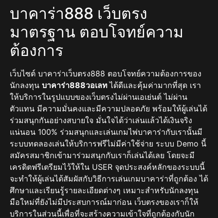
บาคาร่า888 เว็บตรง
มาตรฐาน ตอบโจทย์ความ
ต้องการ
เว็บไซต์ บาคาร่าเว็บตรง888 ตอบโจทย์ความต้องการของ
นักลงทุน
บาคาร่า888วอเลท
ได้ดีและคุ้มค่ามากที่สุด เรา
ให้บริการในรูปแบบของเว็บตรงไม่ผ่านเอเย่นต์ ไม่ผ่าน
ตัวแทน มีความมั่นคงและมีความปลอดภัย พร้อมให้ผู้เล่นได้
ร่วมสนุกกันอย่างสบายใจ มั่นใจได้ว่าเล่นแล้วได้เงินจริง
แน่นอน 100% ร่วมสนุกและเล่นเกมไพ่บาคาร่ากับเรานั้นมี
ระบบทดลองเล่นให้บริการฟรีไม่มีค่าใช้จ่าย ระบบ Demo นี้
สมัครสมาชิกเข้ามาร่วมสนุกกับเราก็เล่นได้เลย โดยจะมี
เครดิตฟรีเตรียมไว้ให้ใน USER จุดประสงค์หลักของระบบนี้
จะทำให้ผู้เล่นได้สัมผัสกับวิธีการเล่นเกมบาคาร่าที่ถูกต้อง ได้
ศึกษาและเรียนรู้รายละเอียดต่างๆ เหมาะสำหรับนักลงทุน
มือใหม่ที่ยังไม่มีประสบการณ์มาก่อน เว็บตรงของเราก็ให้
บริการในส่วนนี้เพื่อที่จะสร้างความเข้าใจที่ถูกต้องกับนัก