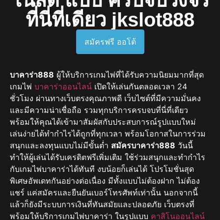
โนสด แบบ ครบจบวงจร
ที่นี่ที่เดียว jkslot888
สมัครฟรี ออโต้
บาคาร่า888
ผู้ให้บริการเกมไพ่ที่ได้รับความนิยมมากที่สุด
เกมไพ่
บาคาร่าออนไลน์
เปิดให้เล่นกันตลอดเวลา 24
ชั่วโมง ผ่านทางเว็บตรงคุณภาพดี เว็บไซต์ที่มีความมั่นคง
และมีความน่าเชื่อถือ รวมทุกบริการครบจบที่นี่ที่เดียว
พร้อมให้คุณได้เข้ามาสัมผัสกับประสบการณ์รูปแบบใหม่
เล่นง่ายได้ทำกำไรได้ถูกที่ทุกเวลา พร้อมโอกาสในการร่วม
สนุกและลงทุนแบบไม่มีขั้นต่ำ
สมัครบาคาร่า888
วันนี้
ทำให้ผู้เล่นได้รับเครดิตฟรีเพิ่มเติม ใช้ร่วมสนุกและทำกำไร
กับเกมไพ่บาคาร่าได้ทันที งบน้อยก็เล่นได้ โปรโมชั่นสุด
พิเศษอัพเดทกันอย่างต่อเนื่อง มีทั้งแบบไม่ต้องฝาก ไม่ต้อง
แชร์ แค่สมัครและยืนยันเบอร์โทรศัพท์เท่านั้น นอกจากนี้
แล้วก็ยังมีระบบการเงินที่ทันสมัยและปลอดภัย เว็บตรงที่
พร้อมให้บริการเกมไพ่บาคาร่า ในรูปแบบ
คาสิโนออนไลน์