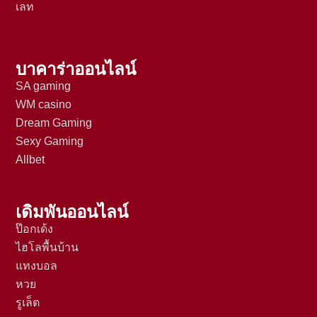
เลท
บาคาร่าออนไลน์
SA gaming
WM casino
Dream Gaming
Sexy Gaming
Allbet
เดิมพันออนไลน์
ป๊อกเด้ง
ไฮโลพื้นบ้าน
แทงบอล
หวย
รูเล็ต