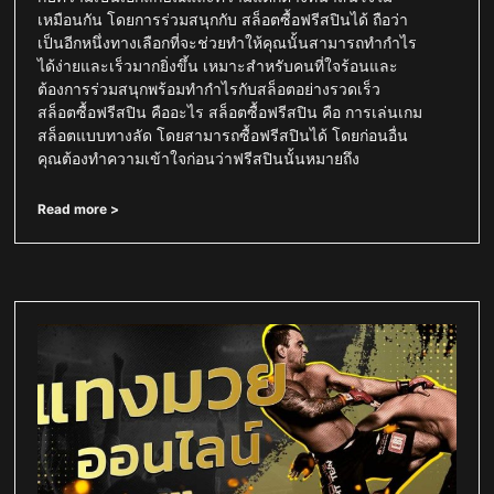
เหมือนกัน โดยการร่วมสนุกกับ สล็อตซื้อฟรีสปินได้ ถือว่า
เป็นอีกหนึ่งทางเลือกที่จะช่วยทำให้คุณนั้นสามารถทำกำไร
ได้ง่ายและเร็วมากยิ่งขึ้น เหมาะสำหรับคนที่ใจร้อนและ
ต้องการร่วมสนุกพร้อมทำกำไรกับสล็อตอย่างรวดเร็ว
สล็อตซื้อฟรีสปิน คืออะไร สล็อตซื้อฟรีสปิน คือ การเล่นเกม
สล็อตแบบทางลัด โดยสามารถซื้อฟรีสปินได้ โดยก่อนอื่น
คุณต้องทำความเข้าใจก่อนว่าฟรีสปินนั้นหมายถึง
Read more >