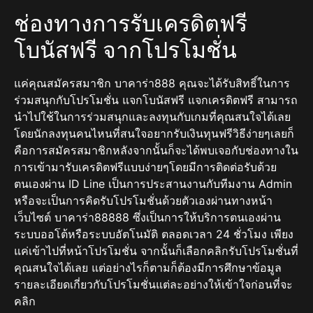
ช่องทางการรับเครดิตฟรี
โบนัสฟรี จากโปรโมชั่น
แค่คุณสมัครสมาชิก บาคาร่า888 คุณจะได้รับสิทธิ์ในการ
ร่วมสนุกกับโปรโมชั่น แจกโบนัสฟรี แจกเครดิตฟรี สามารถ
นำไปใช้ในการร่วมสนุกและลงทุนกับเกมที่คุณสนใจได้เลย
โดยนักลงทุนคนไหนที่สนใจอยากรับเงินทุนฟรีวิธีง่ายๆเลยก็
คือการสมัครสมาชิกหลังจากนั้นก็จะได้พบเจอกับช่องทางใน
การเข้ามารับเครดิตฟรีแบบง่ายๆโดยมีการติดต่อรับด้วย
ตนเองผ่าน ID Line เป็นการประสานงานกับทีมงาน Admin
หรือจะเป็นการคิดรับโปรโมชั่นด้วยตัวเองผ่านทางหน้า
เว็บไซต์ บาคาร่า88888 ซึ่งเป็นการให้บริการตนเองผ่าน
ระบบออโต้หรือระบบอัตโนมัติ ตลอดเวลา 24 ชั่วโมง เพียง
แค่เข้าไปที่หน้าโปรโมชั่น จากนั้นก็เลือกคลิกรับโปรโมชั่นที่
คุณสนใจได้เลย แต่อย่างไรก็ตามก็ต้องมีการศึกษาข้อมูล
รายละเอียดเกี่ยวกับโปรโมชั่นแต่ละอย่างให้เข้าใจก่อนที่จะ
คลิก